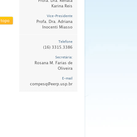
Profa. Dra. Renata
Karina Reis
Vice-Presidente
 topo
Profa. Dra. Adriana
Inocenti Miasso
Telefone
(16) 3315.3386
Secretária:
Rosana M. Farias de
Oliveira
E-mail
compesq@eerp.usp.br