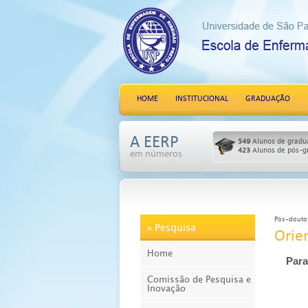
HOME
INSTITUCIONAL
GRADUAÇÃO
A EERP
549
Alunos de gradu
423
Alunos de pós-g
em números
Pós-douto
» Pesquisa
Orie
Home
Para
Comissão de Pesquisa e
Inovação