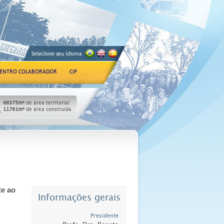
ENTRO COLABORADOR
CIP
66375m²
de área territorial
11761m²
de área construída
te ao
Informações gerais
Presidente