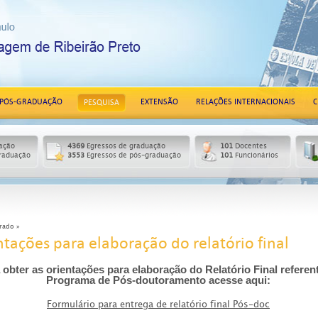
PÓS-GRADUAÇÃO
EXTENSÃO
RELAÇÕES INTERNACIONAIS
C
PESQUISA
ação
4369
Egressos de graduação
101
Docentes
raduação
3553
Egressos de pós-graduação
101
Funcionários
rado »
ntações para elaboração do relatório final
 obter as orientações para elaboração do Relatório Final referen
Programa de Pós-doutoramento acesse aqui:
Formulário para entrega de relatório final Pós-doc