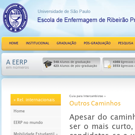
HOME
INSTITUCIONAL
GRADUAÇÃO
PÓS-GRADUAÇÃO
PESQUISA
A EERP
549
Alunos de graduação
4369
Egressos 
423
Alunos de pós-graduação
3553
Egressos 
em números
Guia para Intercambistas »
» Rel. internacionais
Outros Caminhos
Home
Apesar do caminh
EERP no mundo
ser o mais curto
Mobilidade Estudantil -