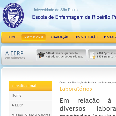
HOME
GRADUAÇÃO
PÓS-GRADUAÇÃO
PESQUIS
INSTITUCIONAL
A EERP
549
Alunos de graduação
4369
Egressos 
423
Alunos de pós-graduação
3553
Egressos 
em números
Centro de Simulação de Práticas de Enfermagem
» Institucional
Laboratórios
Home
Em relação à 
A EERP
diversos labo
Missão, Visão e Valores