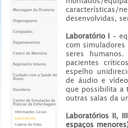
montados/e
características
Mensagem da Diretoria
desenvolvidas, se
Organograma
Colegiados
Laboratório I
- eq
Departamentos
com simuladores 
seres humanos. 
Centro de Memória
pacientes crític
Regimento Interno
espelho unidirec
Cuidado com a Saúde do
de áudio e víde
Aluno
que possibilita a
Ouvidoria
outras salas da u
Centro de Simulação de
Práticas de Enfermagem
Informações Gerais
Laboratórios II, III
Laboratórios
espaços menores
Galeria de Fotos