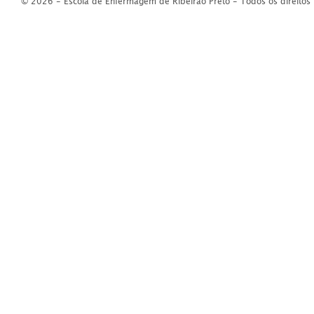
© 2026 - Escola de Enfermagem de Ribeirão Preto - Todos os direitos