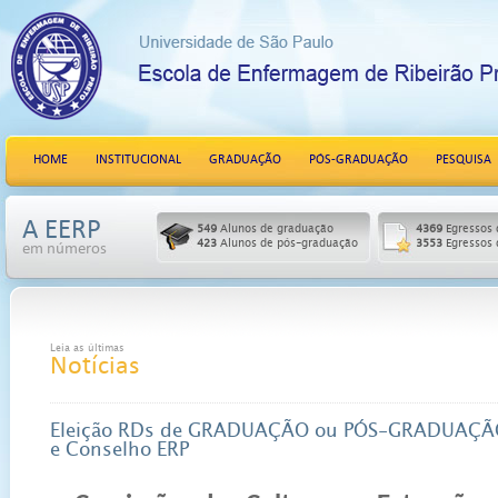
HOME
INSTITUCIONAL
GRADUAÇÃO
PÓS-GRADUAÇÃO
PESQUISA
A EERP
549
Alunos de graduação
4369
Egressos 
423
Alunos de pós-graduação
3553
Egressos 
em números
Leia as últimas
Notícias
Eleição RDs de GRADUAÇÃO ou PÓS-GRADUAÇÃO
e Conselho ERP