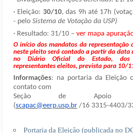
· Eleição:
30/10
, das 9h até 17h (votaç
- pelo
Sistema de Votação da USP)
· Resultado: 31/10 –
ver mapa apuraçã
O início dos mandatos da representação d
neste pleito será contado a partir da data
no Diário Oficial do Estado, do
representantes eleitos, prevista para 10/
Informações
: na portaria da Eleição 
contato com
Seção de Apoio Aca
(
scapac@eerp.usp.br
/16 3315-4403/3
Portaria da Eleição (publicada no D