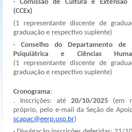
·
Comissão de Cultura e Extensão U
(CCEx)
(1 representante discente de gradu
graduação e respectivo suplente)
·
Conselho do Departamento de 
Psiquiátrica e Ciências Hum
(1 representante discente de gradu
graduação e respectivo suplente)
Cronograma
:
. Inscrições: até
20/10/2025
(em re
próprio, pelo e-mail da Seção de Apo
scapac@eerp.usp.br
)
· Divulgação inscrições deferidas: 21/1